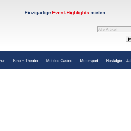
Einzigartige
Event-Highlights
mieten.
Products
search
j
Fun
Kino + Theater
Mobiles Casino
Motorsport
Nostalgie – Ja
r machen Events unvergessli
paßgarantie für Firmenfeiern, Vereinsfeste, Stadtfeste und priv