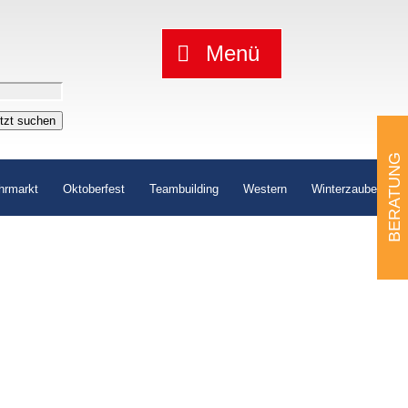
Menü
etzt suchen
BERATUNG
hrmarkt
Oktoberfest
Teambuilding
Western
Winterzauber
ch.
ate Veranstaltungen