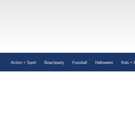
Action + Sport
Beachparty
Fussball
Halloween
Kids + 
Wi
Attraktionen mit S