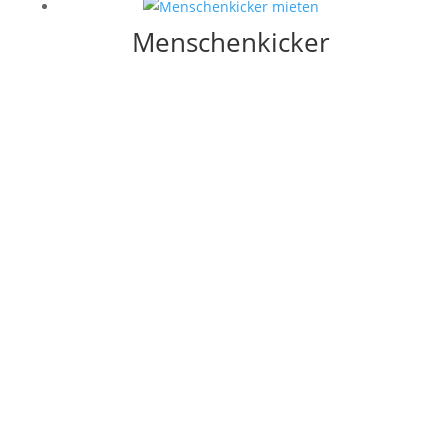
Menschenkicker
Themen-Events
★ Action + Sport
★ Beachparty
★ Fussball
★ Halloween
★ Kids + Fun
★ Kino + Theater